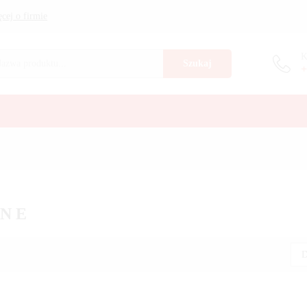
cej o firmie
K
Szukaj
+
N E
D