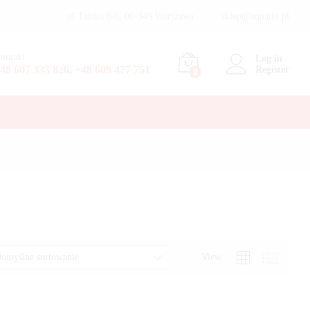
ul.Tamka 6/8, 00-349 Warszawa
sklep@aquatio.pl
ontakt
Log in
48 607 333 826, +48 609 477 751
Register
0
View
omyślne sortowanie