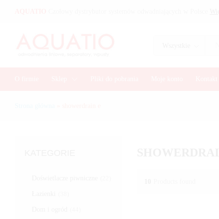
AQUATIO
Czołowy dystrybutor systemów odwadniających w Polsce
Wię
Wszystkie
O firmie
Sklep
Pliki do pobrania
Moje konto
Kontakt
Strona główna
»
showerdrain e
SHOWERDRAI
KATEGORIE
Doświetlacze piwniczne
(22)
10
Products found
Łazienki
(38)
Dom i ogród
(44)