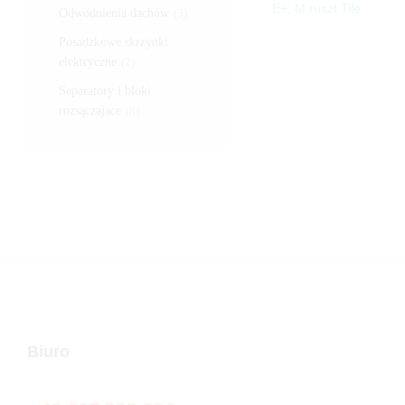
E+, M ruszt Tile
Odwodnienia dachów
(3)
Posadzkowe skrzynki
elektryczne
(2)
Separatory i bloki
rozsączajace
(8)
Biuro