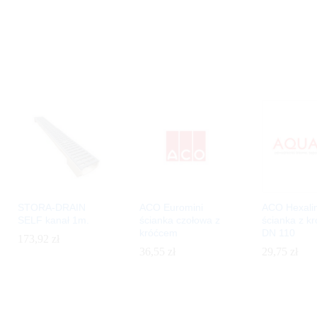
STORA-DRAIN
ACO Euromini
ACO Hexali
SELF kanał 1m.
ścianka czołowa z
ścianka z k
króćcem
DN 110
173,92
173,92
zł
zł
36,55
36,55
zł
zł
29,75
29,75
zł
zł