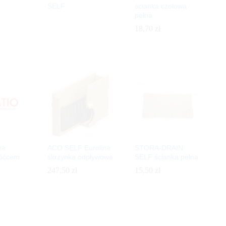
SELF
ścianka czołowa
pełna
18,70
18,70
zł
zł
ne
ACO SELF Euroline
STORA-DRAIN
róćcem
skrzynka odpływowa
SELF ścianka pełna
247,50
247,50
zł
zł
15,50
15,50
zł
zł