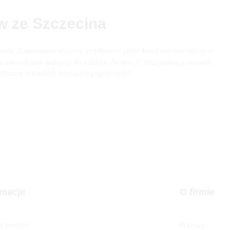
w ze Szczecina
cina. Zapewniamy wsparcie projektowe i pełne doradztwo oraz najlepsze
az indywidualne podejście do każdego zlecenia. Z naszą pomocą, powstałe
 z obszaru w każdych warunkach pogodowych!
rmacje
O firmie
ka zwrotów
O firmie