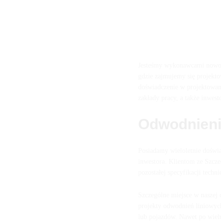
Jesteśmy wykonawcami nowoc
gdzie zajmujemy się projekt
doświadczenie w projektowan
zakłady pracy, a także inwes
Odwodnienia
Posiadamy wieloletnie doświa
inwestora. Klientom ze Szcz
pozostałej specyfikacji techn
Szczególne miejsce w naszej
projekty odwodnień liniowyc
lub pojazdów. Nawet po wiel