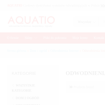
AQUATIO
Czołowy dystrybutor systemów odwadniających w Polsce
Wię
Wszystkie
O firmie
Sklep
Pliki do pobrania
Moje konto
Kontakt
Strona główna
»
Dom i ogród
»
Odwodnienia liniowe
»
Odwodnienia lin
ODWODNIENIA
KATEGORIE
WSZYSTKIE
30
Products found
KATEGORIE
DOM I OGRÓD