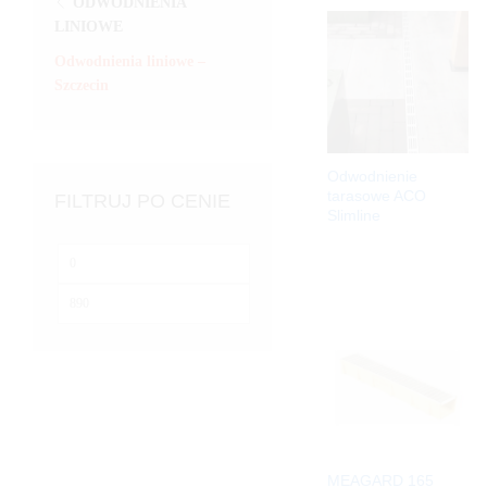
ODWODNIENIA
LINIOWE
Odwodnienia liniowe –
Szczecin
Odwodnienie
tarasowe ACO
FILTRUJ PO CENIE
Slimline
Cena
min
Cena
max
MEAGARD 165