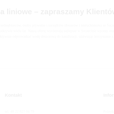
a liniowe – zapraszamy Klientó
zedsiębiorców, osoby prywatne i zarządców obszarów i nieruchomości ze Szcze
pektywie wielu lat. Naszą ofertę wyróżniają najlepsze w Szczecinie wyceny or
aktywnie odprowadzać wodę deszczową do kanalizacji, ułatwiając korzystanie
Kontakt
Info
tel. 48 22 827 04 79
Polity