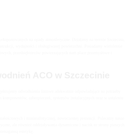
ksponowanych na opady atmosferyczne. Działamy na terenie Szczecina,
rukcji, wydajności i obsługiwanej powierzchni. Posiadamy wieloletnie
sowych, przedsiębiorców powierzających nam place przemysłowe i
dwodnień ACO w Szczecinie
rojektujemy odwodnienia liniowe adekwatnie odpowiadające na potrzeby
 komponentów, zabezpieczeń, systemów instalacyjnych oraz w ustaleniu
ałościowych i minimalistycznej, nowoczesnej prezencji. Polecamy nasze
zne, ale również oddziaływania dynamiczne i nacisk ze strony pieszych
ienaganną estetykę.