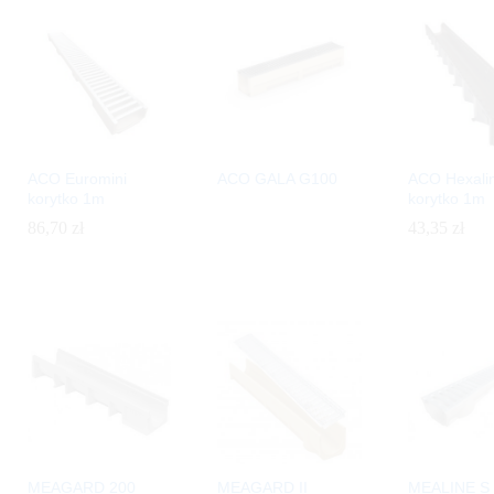
ACO Euromini
ACO GALA G100
ACO Hexali
korytko 1m
korytko 1m
86,70
86,70
zł
zł
43,35
43,35
zł
zł
MEAGARD 200
MEAGARD II
MEALINE S