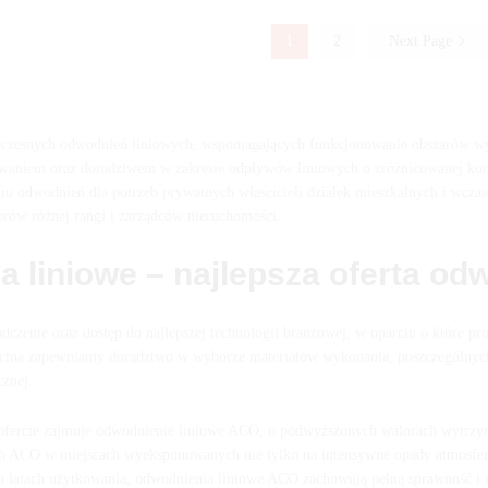
1
2
Next Page
zesnych odwodnień liniowych, wspomagających funkcjonowanie obszarów wye
owaniem oraz doradztwem w zakresie odpływów liniowych o zróżnicowanej konst
iu odwodnień dla potrzeb prywatnych właścicieli działek mieszkalnych i wcza
torów różnej rangi i zarządców nieruchomości.
 liniowe – najlepsza oferta o
dczenie oraz dostęp do najlepszej technologii branżowej, w oparciu o które p
ecina zapewniamy doradztwo w wyborze materiałów wykonania, poszczególnych
icznej.
 ofercie zajmuje odwodnienie liniowe ACO, o podwyższonych walorach wytrzym
h ACO w miejscach wyeksponowanych nie tylko na intensywne opady atmosferyc
u latach użytkowania, odwodnienia liniowe ACO zachowują pełną sprawność i n