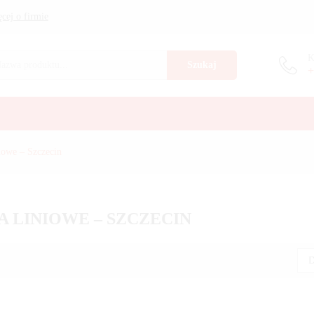
cej o firmie
K
Szukaj
+
iowe – Szczecin
 LINIOWE – SZCZECIN
D