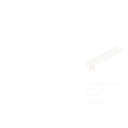
ACO SELF Euroline
kanał 1 m. z
króćcem
118,25
118,25
zł
zł