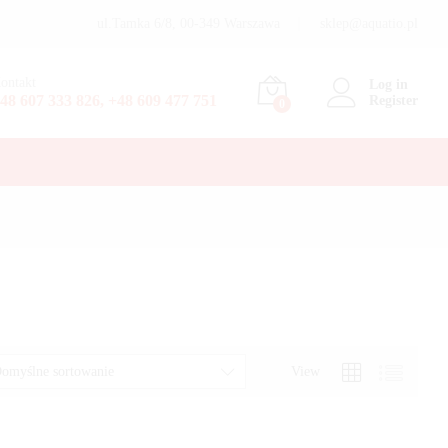
ul.Tamka 6/8, 00-349 Warszawa
sklep@aquatio.pl
ontakt
Log in
48 607 333 826, +48 609 477 751
Register
0
View
omyślne sortowanie