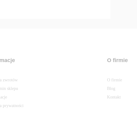
rmacje
O firmie
ka zwrotów
O firmie
min sklepu
Blog
acje
Kontakt
a prywatności