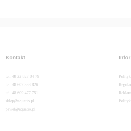
Kontakt
Info
tel. 48 22 827 04 79
Polity
tel. 48 607 333 826
Regula
tel. 48 609 477 751
Reklam
sklep@aquatio.pl
Polityk
pawel@aquatio.p
l