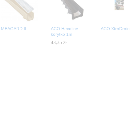
MEAGARD II
ACO Hexaline
ACO XtraDrain
korytko 1m
43,35
43,35
zł
zł