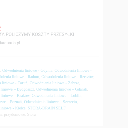
Z
Y, POLICZYMY KOSZTY PRZESYŁKI
@aquatio.pl
a
,
Odwodnienia liniowe - Gdynia
,
Odwodnienia liniowe -
nienia liniowe - Radom
,
Odwodnienia liniowe - Rzeszów
,
 liniowe - Toruń
,
Odwodnienia liniowe - Zabrze
,
liniowe – Bydgoszcz
,
Odwodnienia liniowe – Gdańsk
,
 liniowe – Kraków
,
Odwodnienia liniowe – Lublin
,
iowe – Poznań
,
Odwodnienia liniowe – Szczecin
,
iniowe - Kielce
,
STORA-DRAIN SELF
n
,
przydomowe
,
Stora