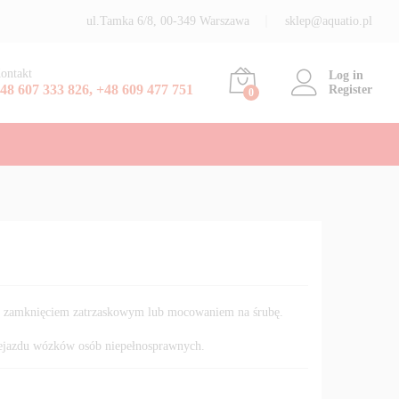
Dodaj do koszyka
ul.Tamka 6/8, 00-349 Warszawa
sklep@aquatio.pl
ontakt
Log in
48 607 333 826, +48 609 477 751
Register
0
 z zamknięciem zatrzaskowym lub mocowaniem na śrubę.
zejazdu wózków osób niepełnosprawnych.