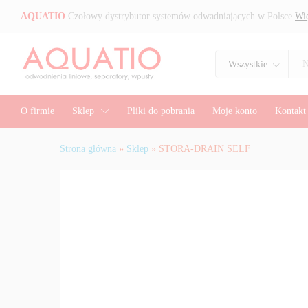
STORA-DRAIN SELF
AQUATIO
Czołowy dystrybutor systemów odwadniających w Polsce
Wię
Wszystkie
O firmie
Sklep
Pliki do pobrania
Moje konto
Kontakt
Strona główna
»
Sklep
»
STORA-DRAIN SELF