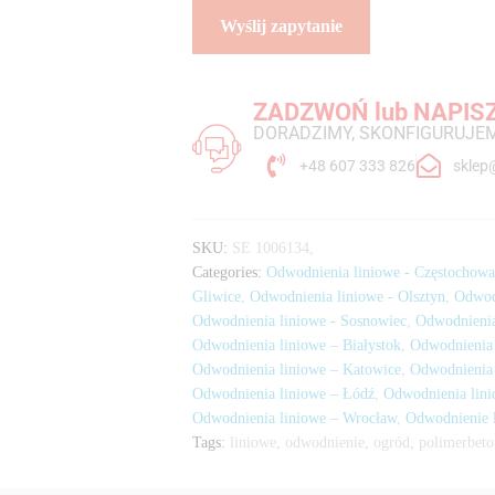
ZADZWOŃ lub NAPIS
DORADZIMY, SKONFIGURUJEM
+48 607 333 826
sklep
SKU:
SE 1006134,
Categories:
Odwodnienia liniowe - Częstochow
Gliwice
,
Odwodnienia liniowe - Olsztyn
,
Odwod
Odwodnienia liniowe - Sosnowiec
,
Odwodnienia
Odwodnienia liniowe – Białystok
,
Odwodnienia 
Odwodnienia liniowe – Katowice
,
Odwodnienia
Odwodnienia liniowe – Łódź
,
Odwodnienia lin
Odwodnienia liniowe – Wrocław
,
Odwodnienie l
Tags:
liniowe
,
odwodnienie
,
ogród
,
polimerbeto