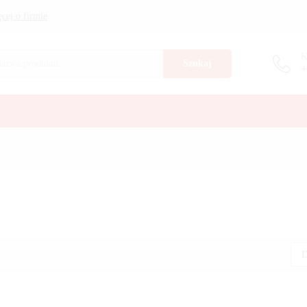
cej o firmie
K
Szukaj
+
D