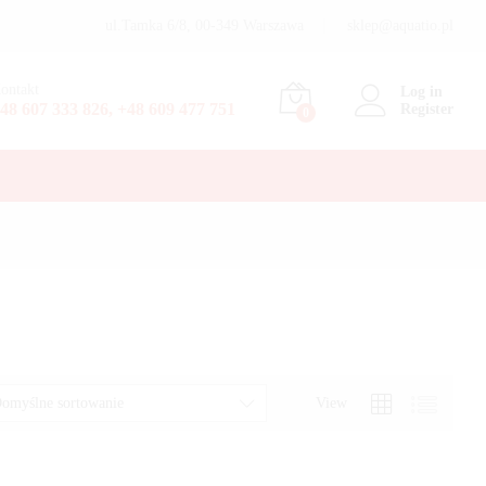
ul.Tamka 6/8, 00-349 Warszawa
sklep@aquatio.pl
ontakt
Log in
48 607 333 826, +48 609 477 751
Register
0
View
omyślne sortowanie