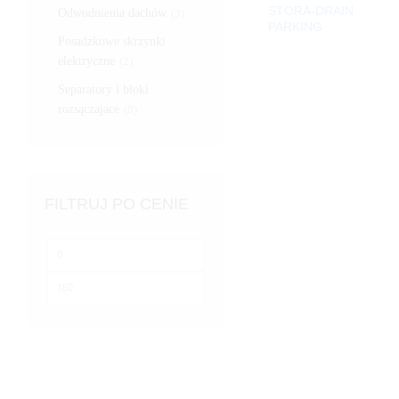
STORA-DRAIN
Odwodnienia dachów
(3)
PARKING
Posadzkowe skrzynki
elektryczne
(2)
Separatory i bloki
rozsączajace
(8)
FILTRUJ PO CENIE
Cena
min
Cena
max