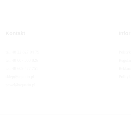
Kontakt
Info
tel. 48 22 827 04 79
Polity
tel. 48 607 333 826
Regula
tel. 48 609 477 751
Reklam
sklep@aquatio.pl
Polityk
pawel@aquatio.p
l