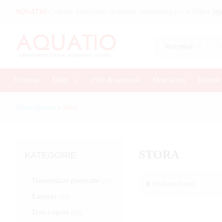
AQUATIO
Czołowy dystrybutor systemów odwadniających w Polsce
Wię
Wszystkie
O firmie
Sklep
Pliki do pobrania
Moje konto
Kontakt
Strona główna
»
Stora
STORA
KATEGORIE
Doświetlacze piwniczne
(22)
8
Products found
Łazienki
(38)
Dom i ogród
(44)