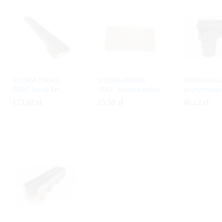
STORA-DRAIN
STORA-DRAIN
STORA Osad
SELF kanał 1m.
SELF ścianka pełna
podrynnowe
173,92
173,92
zł
zł
15,50
15,50
zł
zł
40,12
zł
40,12
zł