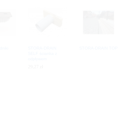
niki
STORA-DRAIN
STORA-DRAIN TOP
SELF ścianka z
odpływem
29,27
29,27
zł
zł