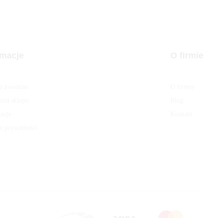
rmacje
O firmie
ka zwrotów
O firmie
min sklepu
Blog
acje
Kontakt
a prywatności