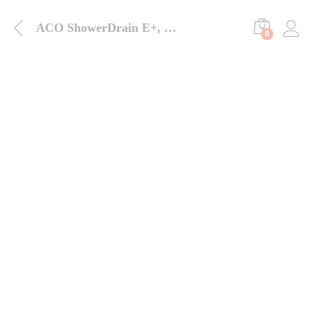
ACO ShowerDrain E+, M ruszt Signature
0