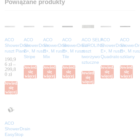
Powiązane produkty
ACO
ACO
ACO
ACO
ACO SELF
ACO
ACO
ShowerDrain
ShowerDrain
ShowerDrain
ShowerDrain
EUROLINE
ShowerDrain
ShowerDr
ruszt Piano
E+, M ruszt
E+, M ruszt
E+, M ruszt
ruszt
E+, M ruszt
E+, M rus
Stripe
Mix
Tile
tworzywo
Quadrato
szklany
190,9
sztuczne
6
zł
–
Dowiedz
Dowiedz
Dowiedz
Dowiedz
Dowiedz
299,8
się
się
się
się
się
Dowiedz
0
zł
więcej
więcej
więcej
więcej
więcej
się
więcej
Dowiedz
się
więcej
ACO
ShowerDrain
EasyStop