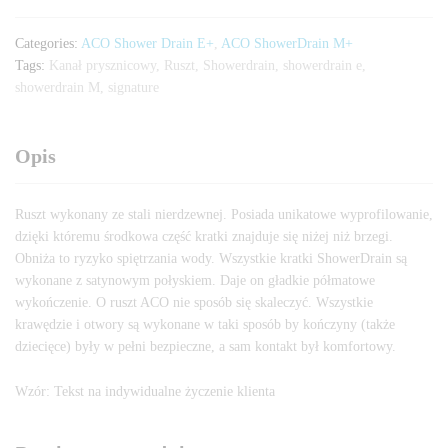
Categories:
ACO Shower Drain E+
,
ACO ShowerDrain M+
Tags:
Kanał prysznicowy
,
Ruszt
,
Showerdrain
,
showerdrain e
,
showerdrain M
,
signature
Opis
Ruszt wykonany ze stali nierdzewnej. Posiada unikatowe wyprofilowanie,
dzięki któremu środkowa część kratki znajduje się niżej niż brzegi.
Obniża to ryzyko spiętrzania wody. Wszystkie kratki ShowerDrain są
wykonane z satynowym połyskiem. Daje on gładkie półmatowe
wykończenie. O ruszt ACO nie sposób się skaleczyć. Wszystkie
krawędzie i otwory są wykonane w taki sposób by kończyny (także
dziecięce) były w pełni bezpieczne, a sam kontakt był komfortowy.
Wzór: Tekst na indywidualne życzenie klienta