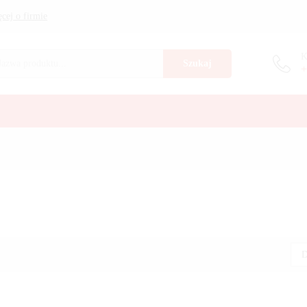
cej o firmie
K
Szukaj
+
D