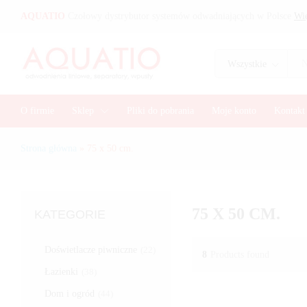
AQUATIO
Czołowy dystrybutor systemów odwadniających w Polsce
Wię
Wszystkie
O firmie
Sklep
Pliki do pobrania
Moje konto
Kontakt
Strona główna
»
75 x 50 cm.
75 X 50 CM.
KATEGORIE
Doświetlacze piwniczne
(22)
8
Products found
Łazienki
(38)
Dom i ogród
(44)