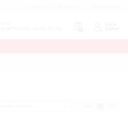
ul.Tamka 6/8, 00-349 Warszawa
sklep@aquatio.pl
ontakt
Log in
48 607 333 826, +48 609 477 751
Register
0
View
omyślne sortowanie