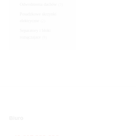
Odwodnienia dachów
(3)
Posadzkowe skrzynki
elektryczne
(2)
Separatory i bloki
rozsączajace
(8)
Biuro