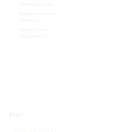
Odwodnienia dachów
(3)
Posadzkowe skrzynki
elektryczne
(2)
Separatory i bloki
rozsączajace
(8)
Biuro