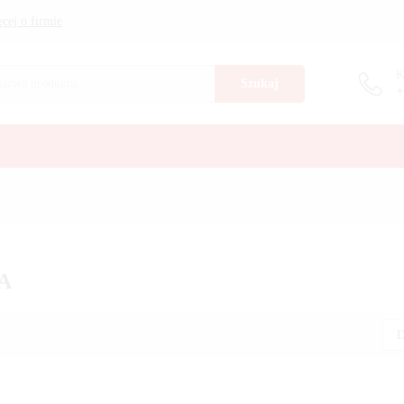
cej o firmie
K
Szukaj
+
A
D