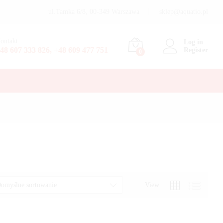
ul.Tamka 6/8, 00-349 Warszawa
sklep@aquatio.pl
ontakt
Log in
48 607 333 826, +48 609 477 751
Register
0
View
omyślne sortowanie