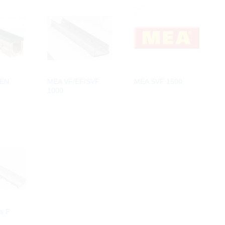
 EN
MEA VF/EF/SVF
MEA SVF 1500
1000
s F