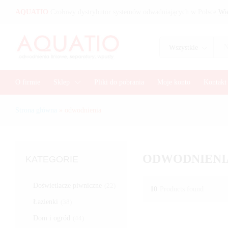
AQUATIO
Czołowy dystrybutor systemów odwadniających w Polsce
Wię
Wszystkie
O firmie
Sklep
Pliki do pobrania
Moje konto
Kontakt
Strona główna
»
odwodnienia
ODWODNIENI
KATEGORIE
Doświetlacze piwniczne
(22)
10
Products found
Łazienki
(38)
Dom i ogród
(44)