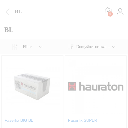
BL
0
BL
Filter
Domyślne sortowanie
Faserfix BIG BL
Faserfix SUPER