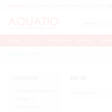
AQUATIO
Czołowy dystrybutor systemów odwadniających w Polsce
Wię
Wszystkie
O firmie
Sklep
Pliki do pobrania
Moje konto
Kontakt
Strona główna
»
DN 50
DN 50
KATEGORIE
Doświetlacze piwniczne
(22)
1
Products found
Łazienki
(38)
Dom i ogród
(44)