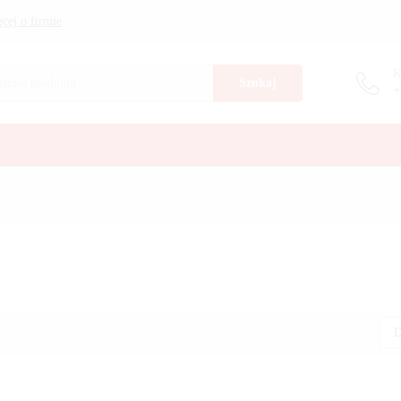
cej o firmie
K
Szukaj
+
D