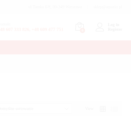
ul.Tamka 6/8, 00-349 Warszawa
sklep@aquatio.pl
ontakt
Log in
48 607 333 826, +48 609 477 751
Register
0
View
omyślne sortowanie