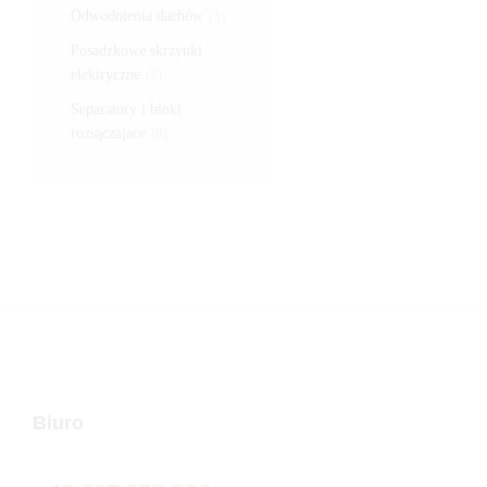
Odwodnienia dachów
(3)
Posadzkowe skrzynki
elektryczne
(2)
Separatory i bloki
rozsączajace
(8)
Biuro