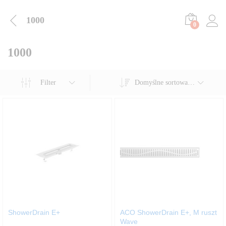
1000
0
1000
Filter
Domyślne sortowanie
ShowerDrain E+
ACO ShowerDrain E+, M ruszt
Wave