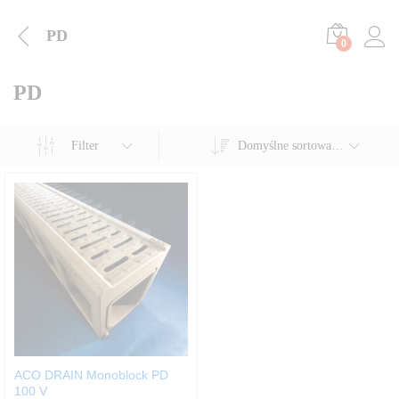
PD
0
PD
Filter
Domyślne sortowanie
ACO DRAIN Monoblock PD
100 V