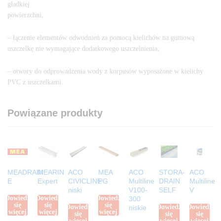
gładkiej
powierzchni,
– łączenie elementów odwodnień za pomocą kielichów na gumową
uszczelkę nie wymagające dodatkowego uszczelnienia,
– otwory do odprowadzenia wody z korpusów wyposażone w kielichy
PVC z uszczelkami.
Powiązane produkty
MEADRAIN
MEARIN
ACO
MEA
ACO
STORA-
ACO
E
Expert
CIVICLINE
PG
Multiline
DRAIN
Multiline
niski
V100-
SELF
V
Dowiedz
Dowiedz
Dowiedz
300
się
się
się
Dowiedz
Dowiedz
Dowiedz
niskie
więcej
więcej
więcej
się
się
się
więcej
więcej
więcej