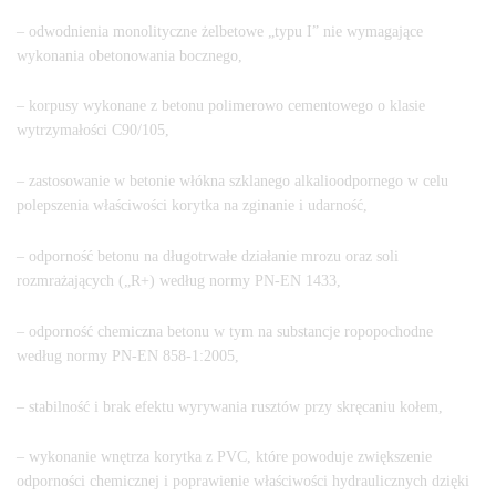
– odwodnienia monolityczne żelbetowe „typu I” nie wymagające
wykonania obetonowania bocznego,
– korpusy wykonane z betonu polimerowo cementowego o klasie
wytrzymałości C90/105,
– zastosowanie w betonie włókna szklanego alkalioodpornego w celu
polepszenia właściwości korytka na zginanie i udarność,
– odporność betonu na długotrwałe działanie mrozu oraz soli
rozmrażających („R+) według normy PN-EN 1433,
– odporność chemiczna betonu w tym na substancje ropopochodne
według normy PN-EN 858-1:2005,
– stabilność i brak efektu wyrywania rusztów przy skręcaniu kołem,
– wykonanie wnętrza korytka z PVC, które powoduje zwiększenie
odporności chemicznej i poprawienie właściwości hydraulicznych dzięki