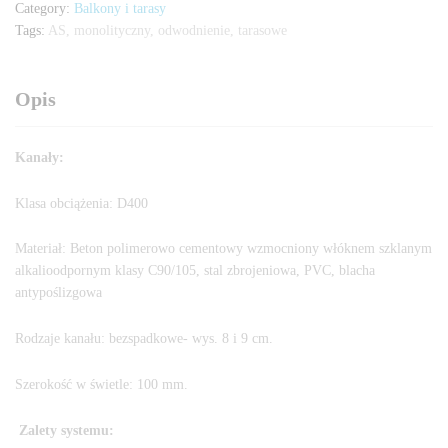
Category:
Balkony i tarasy
Tags:
AS
,
monolityczny
,
odwodnienie
,
tarasowe
Opis
Kanały:
Klasa obciążenia: D400
Materiał: Beton polimerowo cementowy wzmocniony włóknem szklanym
alkalioodpornym klasy C90/105, stal zbrojeniowa, PVC, blacha
antypoślizgowa
Rodzaje kanału: bezspadkowe- wys. 8 i 9 cm.
Szerokość w świetle: 100 mm.
Zalety systemu: