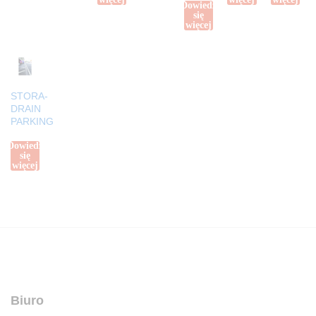
Dowiedz
się
więcej
STORA-
DRAIN
PARKING
Dowiedz
się
więcej
Biuro