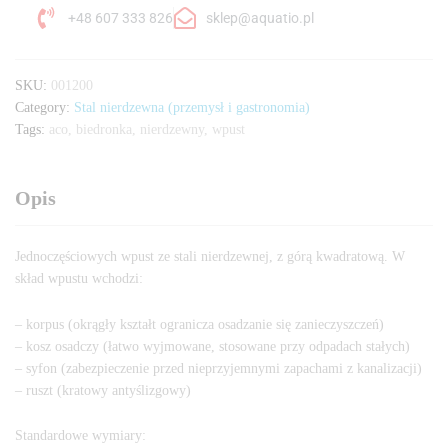
+48 607 333 826
sklep@aquatio.pl
SKU:
001200
Category:
Stal nierdzewna (przemysł i gastronomia)
Tags:
aco
,
biedronka
,
nierdzewny
,
wpust
Opis
Jednoczęściowych wpust ze stali nierdzewnej, z górą kwadratową. W
skład wpustu wchodzi:
– korpus (okrągły kształt ogranicza osadzanie się zanieczyszczeń)
– kosz osadczy (łatwo wyjmowane, stosowane przy odpadach stałych)
– syfon (zabezpieczenie przed nieprzyjemnymi zapachami z kanalizacji)
– ruszt (kratowy antyślizgowy)
Standardowe wymiary: