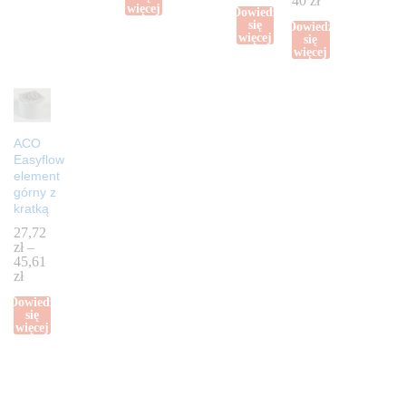
40
zł
więcej
Dowiedz
się
Dowiedz
więcej
się
więcej
ACO
Easyflow
element
górny z
kratką
27,72
zł
–
45,61
zł
Dowiedz
się
więcej