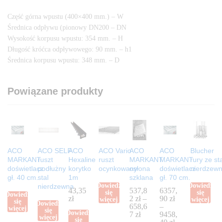
Część górna wpustu (400×400 mm.) – W
Średnica odpływu (pionowy DN200 – DN
Wysokość korpusu wpustu: 354 mm. – H
Długość króćca odpływowego: 90 mm. – h1
Średnica korpusu wpustu: 348 mm. – D
Powiązane produkty
ACO
ACO SELF
ACO
ACO Vario
ACO
ACO
Blucher
MARKANT
ruszt
Hexaline
ruszt
MARKANT
MARKANT
rury ze sta
doświetlacz
podłużny
korytko
ocynkowany
osłona
doświetlacz
nierdzewn
gł. 40 cm.
stal
1m
szklana
gł. 70 cm.
Dowiedz
Dowiedz
nierdzewna
43,35
537,8
6357,
się
się
Dowiedz
zł
2
zł
–
90
zł
więcej
więcej
się
Dowiedz
658,6
–
więcej
się
Dowiedz
7
zł
9458,
więcej
się