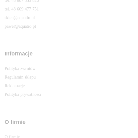
tel. 48 607 333 826
tel. 48 609 477 751
sklep@aquatio.pl
pawel@aquatio.p
l
Informacje
Polityka zwrotów
Regulamin sklepu
Reklamacje
Polityka prywatności
O firmie
O firmie