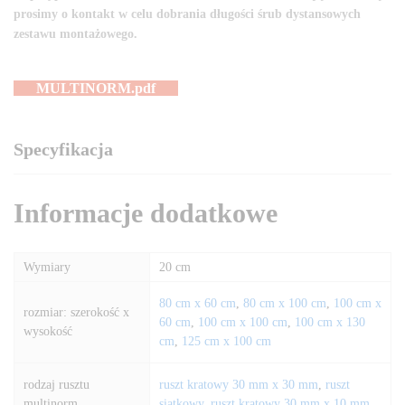
prosimy o kontakt w celu dobrania długości śrub dystansowych
zestawu montażowego.
MULTINORM.pdf
Specyfikacja
Informacje dodatkowe
Wymiary
20 cm
80 cm x 60 cm
,
80 cm x 100 cm
,
100 cm x
rozmiar: szerokość x
60 cm
,
100 cm x 100 cm
,
100 cm x 130
wysokość
cm
,
125 cm x 100 cm
rodzaj rusztu
ruszt kratowy 30 mm x 30 mm
,
ruszt
multinorm
siatkowy
,
ruszt kratowy 30 mm x 10 mm