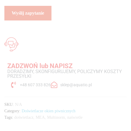
ZADZWOŃ lub NAPISZ
DORADZIMY, SKONFIGURUJEMY, POLICZYMY KOSZTY
PRZESYŁKI
+48 607 333 826
sklep@aquatio.pl
SKU:
N/A
Category:
Doświetlacze okien piwnicznych
Tags:
doświetlacz
,
MEA
,
Multinorm
,
naświetle