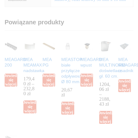
Powiązane produkty
MEAGARD
MEA
MEA
MEASTOP
MEAGARD
MEA
MEA
200
MEAMAX
PG
białe
wpust
MULTINORM
MEAGAR
nadstawka
przyłącze
doświetlacz
osadnik
Dowiedz
Dowiedz
Dowiedz
odpływowe
gł. 60 cm.
179,4
się
się
się
Dowiedz
Ø 80 mm.
0
zł
–
1204,
więcej
więcej
więcej
się
232,8
06
zł
20,67
więcej
0
zł
–
zł
2188,
Dowiedz
Dowiedz
43
zł
się
się
więcej
więcej
Dowiedz
się
więcej