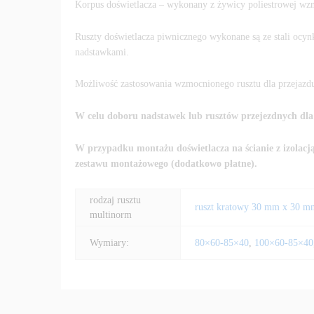
Korpus doświetlacza – wykonany z żywicy poliestrowej w
Ruszty doświetlacza piwnicznego wykonane są ze stali ocy
nadstawkami.
Możliwość zastosowania wzmocnionego rusztu dla przejaz
W celu doboru nadstawek lub rusztów przejezdnych dl
W przypadku montażu doświetlacza na ścianie z izolacj
zestawu montażowego (dodatkowo płatne).
rodzaj rusztu
ruszt kratowy 30 mm x 30 m
multinorm
Wymiary:
80×60-85×40
,
100×60-85×40