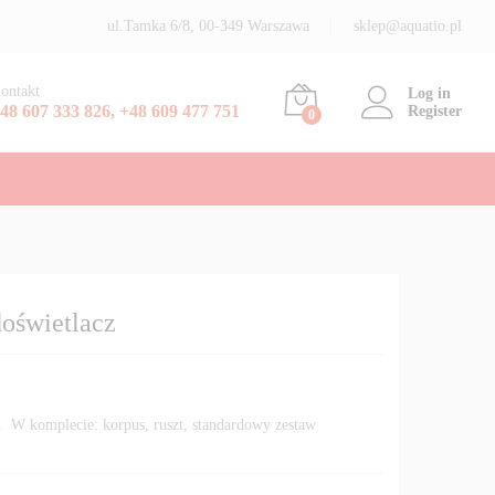
,20
zł
–
1132,20
zł
Dodaj do koszyka
ul.Tamka 6/8, 00-349 Warszawa
sklep@aquatio.pl
ontakt
Log in
48 607 333 826, +48 609 477 751
Register
0
świetlacz
 komplecie: korpus, ruszt, standardowy zestaw