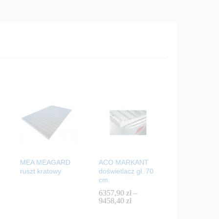
MEA MEAGARD
ACO MARKANT
ruszt kratowy
doświetlacz gł. 70
cm.
6357,90
6357,90
zł
zł
–
9458,40
9458,40
zł
zł