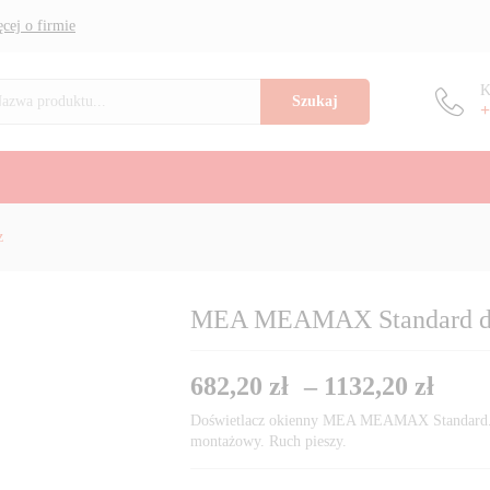
tlacz
682
cej o firmie
K
Szukaj
+
z
MEA MEAMAX Standard do
682,20
zł
–
1132,20
zł
Doświetlacz okienny MEA MEAMAX Standard. W
montażowy. Ruch pieszy.