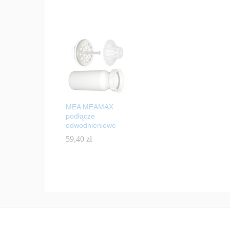
MEA MEAMAX
podłącze
odwodnieniowe
59,40
59,40
zł
zł