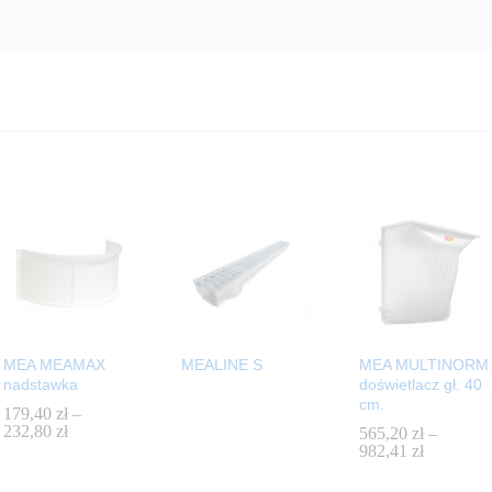
MEA MEAMAX
MEALINE S
MEA MULTINORM
nadstawka
doświetlacz gł. 40
cm.
179,40
179,40
zł
zł
–
232,80
232,80
zł
zł
565,20
565,20
zł
zł
–
982,41
982,41
zł
zł