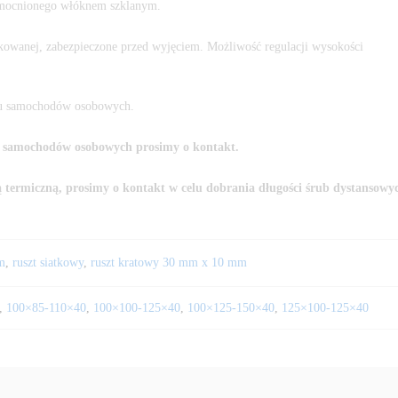
zmocnionego włóknem szklanym.
nkowanej, zabezpieczone przed wyjęciem. Możliwość regulacji wysokości
du samochodów osobowych.
a samochodów osobowych prosimy o kontakt.
ą termiczną, prosimy o kontakt w celu dobrania długości śrub dystansowy
m
,
ruszt siatkowy
,
ruszt kratowy 30 mm x 10 mm
,
100×85-110×40
,
100×100-125×40
,
100×125-150×40
,
125×100-125×40