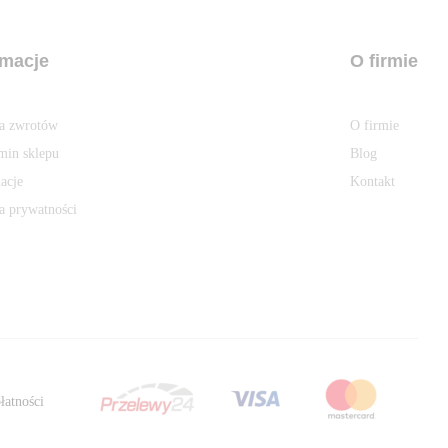
rmacje
O firmie
ka zwrotów
O firmie
min sklepu
Blog
acje
Kontakt
a prywatności
łatności