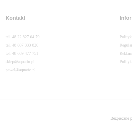
Kontakt
Info
tel. 48 22 827 04 79
Polity
tel. 48 607 333 826
Regula
tel. 48 609 477 751
Reklam
sklep@aquatio.pl
Polityk
pawel@aquatio.p
l
Bezpieczne p