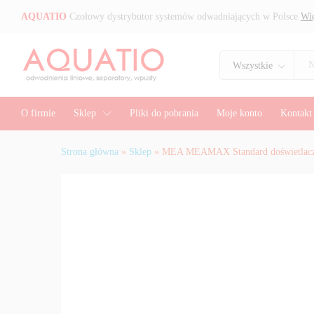
MEA MEAMAX Standard doświe
AQUATIO
Czołowy dystrybutor systemów odwadniających w Polsce
Wię
Opis
Specyfikacja
Wszystkie
O firmie
Sklep
Pliki do pobrania
Moje konto
Kontakt
Strona główna
»
Sklep
»
MEA MEAMAX Standard doświetlac