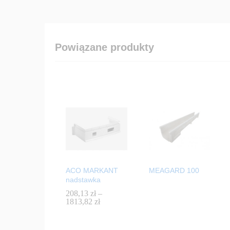
Powiązane produkty
ACO MARKANT
MEAGARD 100
nadstawka
208,13
208,13
zł
zł
–
1813,82
1813,82
zł
zł