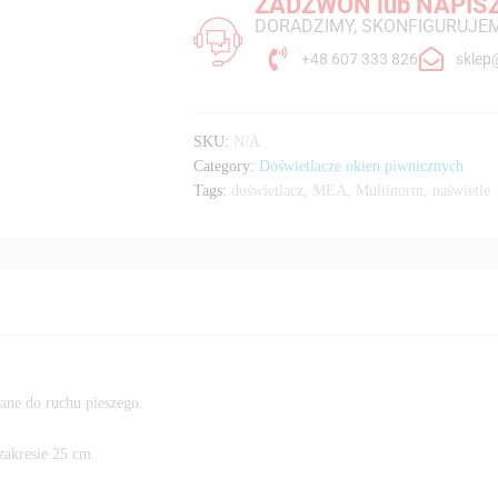
ZADZWOŃ lub NAPIS
DORADZIMY, SKONFIGURUJEM
+48 607 333 826
sklep
SKU:
N/A
Category:
Doświetlacze okien piwnicznych
Tags:
doświetlacz
,
MEA
,
Multinorm
,
naświetle
ane do ruchu pieszego.
zakresie 25 cm.