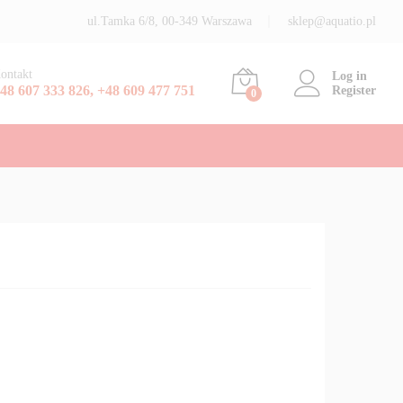
Dodaj do koszyka
ul.Tamka 6/8, 00-349 Warszawa
sklep@aquatio.pl
ontakt
Log in
48 607 333 826, +48 609 477 751
Register
0