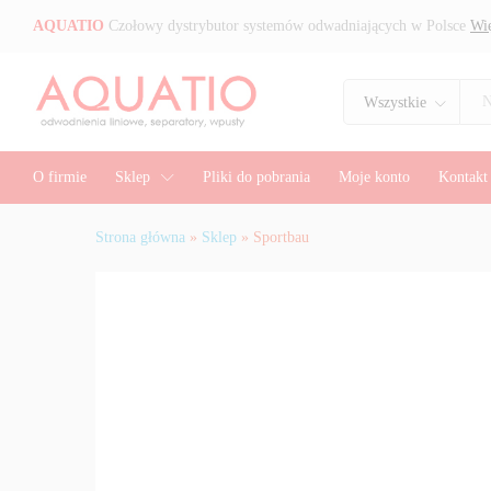
Sportbau
AQUATIO
Czołowy dystrybutor systemów odwadniających w Polsce
Wię
Opis
Wszystkie
O firmie
Sklep
Pliki do pobrania
Moje konto
Kontakt
Strona główna
»
Sklep
»
Sportbau