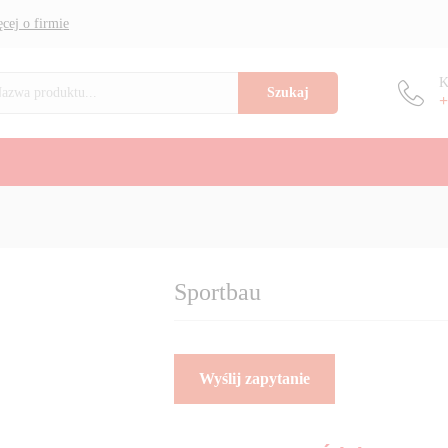
cej o firmie
K
Szukaj
+
Sportbau