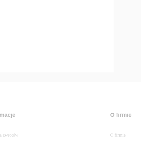
rmacje
O firmie
ka zwrotów
O firmie