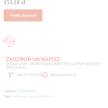
153,10
zł
ZADZWOŃ lub NAPISZ
DORADZIMY, SKONFIGURUJEMY, POLICZYMY KOSZTY
PRZESYŁKI
+48 607 333 826
sklep@aquatio.pl
Category:
Płytki gładkie
Tags:
nierdzewne
,
płytki
,
podłogowe