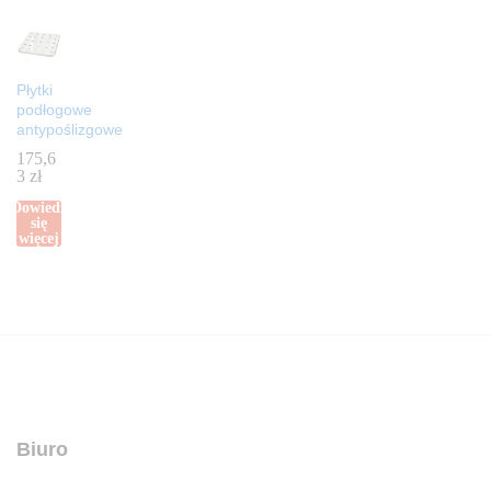
Płytki
podłogowe
antypoślizgowe
175,6
3
zł
Dowiedz
się
więcej
Biuro