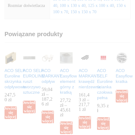
Rozmiar doświetlacza
40
,
100 x 130 x 40
,
125 x 100 x 40
,
150 x
100 x 70
,
150 x 150 x 70
Powiązane produkty
ACO SELF
ACO SELF
ACO
ACO
ACO
ACO
ACO
Euroline
EUROLINE
MARKANT
Easyflow
MARKANT
SELF
Easyflow
skrzynka
ruszt
odpływ
element
krawędź
Euroline
kratka
odpływowa
tworzywo
górny z
nierdzewna
ścianka
59,04
Dowiedz
sztuczne
kratką
czołowa
zł
–
247,5
161,4
się
pełna
187,2
0
zł
3
zł
–
27,72
więcej
Dowiedz
6
zł
217,7
zł
–
9,35
z
się
Dowiedz
1
zł
45,61
ł
więcej
się
Dowiedz
zł
więcej
się
Dowiedz
Dowiedz
więcej
się
Dowiedz
się
więcej
się
więcej
więcej