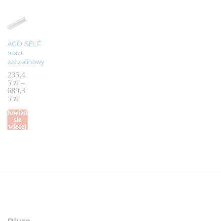
ACO SELF
ruszt
szczelinowy
235,4
5
zł
–
689,3
5
zł
Dowiedz
się
więcej