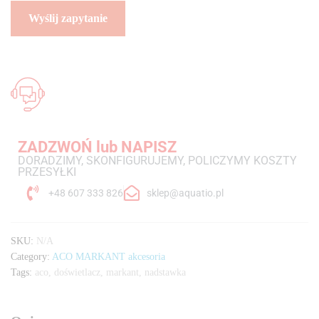
ZADZWOŃ lub NAPISZ
DORADZIMY, SKONFIGURUJEMY, POLICZYMY KOSZTY
PRZESYŁKI
+48 607 333 826
sklep@aquatio.pl
SKU:
N/A
Category:
ACO MARKANT akcesoria
Tags:
aco
,
doświetlacz
,
markant
,
nadstawka