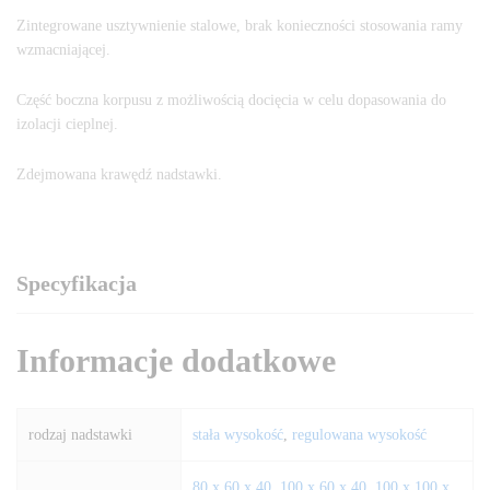
Zintegrowane usztywnienie stalowe, brak konieczności stosowania ramy
wzmacniającej.
Część boczna korpusu z możliwością docięcia w celu dopasowania do
izolacji cieplnej.
Zdejmowana krawędź nadstawki.
Specyfikacja
Informacje dodatkowe
rodzaj nadstawki
stała wysokość
,
regulowana wysokość
80 x 60 x 40
,
100 x 60 x 40
,
100 x 100 x