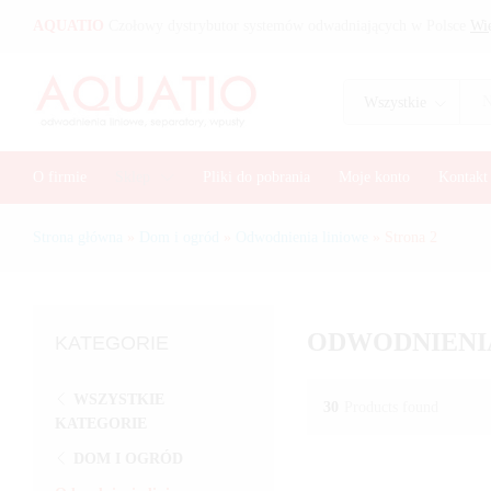
AQUATIO
Czołowy dystrybutor systemów odwadniających w Polsce
Wię
Wszystkie
O firmie
Sklep
Pliki do pobrania
Moje konto
Kontakt
Strona główna
»
Dom i ogród
»
Odwodnienia liniowe
»
Strona 2
ODWODNIENI
KATEGORIE
WSZYSTKIE
30
Products found
KATEGORIE
DOM I OGRÓD