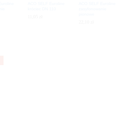
uroline
ACO SELF Euroline
ACO SELF Euroline
nie
króciec DN 110
zasyfonowanie
pionowe
11,05
11,05
zł
zł
22,10
22,10
zł
zł