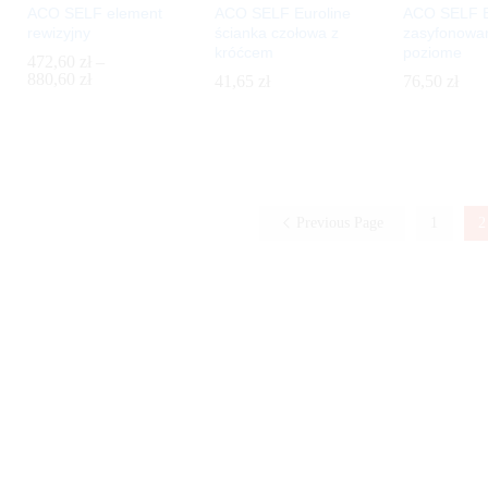
ACO SELF element
ACO SELF Euroline
ACO SELF E
rewizyjny
ścianka czołowa z
zasyfonowa
króćcem
poziome
472,60
zł
–
Zakres
880,60
zł
41,65
41,65
zł
zł
76,50
76,50
zł
zł
cen:
od
472,60
zł
472,60 zł
880,60
zł
do
880,60 zł
Previous Page
1
2