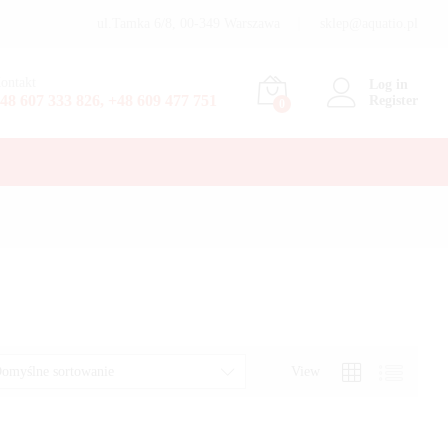
ul.Tamka 6/8, 00-349 Warszawa
sklep@aquatio.pl
ontakt
Log in
48 607 333 826, +48 609 477 751
Register
0
View
omyślne sortowanie