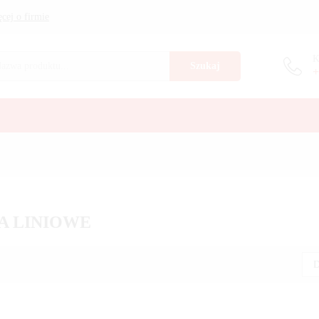
cej o firmie
K
Szukaj
+
A LINIOWE
D