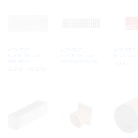
ACO SELF
ACO SELF
ACO SELF E
EUROLINE ruszt
EUROLINE ruszt
kosz osadcz
drabinkowy
tworzywo sztuczne
23,00
23,00
zł
zł
Zakres
22,95
zł
–
198,05
zł
cen:
od
22,95 zł
do
198,05 zł
22,95
zł
198,05
zł