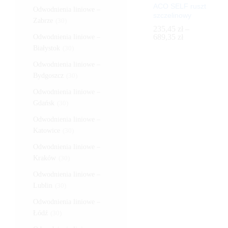
ACO SELF ruszt
Odwodnienia liniowe –
szczelinowy
Zabrze
(30)
235,45
zł
–
Zakres
689,35
zł
Odwodnienia liniowe –
cen:
Białystok
(30)
od
235,45
zł
235,45 zł
Odwodnienia liniowe –
689,35
zł
do
Bydgoszcz
(30)
689,35 zł
Odwodnienia liniowe –
Gdańsk
(30)
Odwodnienia liniowe –
Katowice
(30)
Odwodnienia liniowe –
Kraków
(30)
Odwodnienia liniowe –
Lublin
(30)
Odwodnienia liniowe –
Łódź
(30)