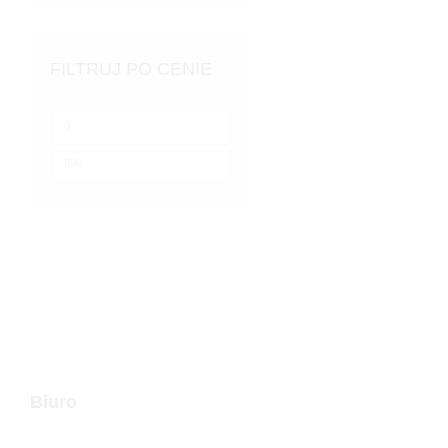
FILTRUJ PO CENIE
Cena
min
Cena
max
Biuro