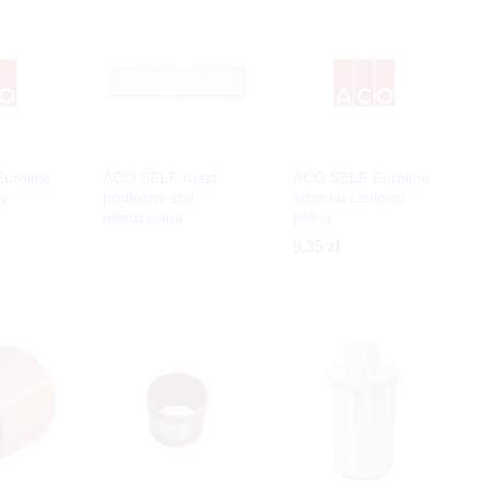
uroline
ACO SELF ruszt
ACO SELF Euroline
y
podłużny stal
ścianka czołowa
nierdzewna
pełna
9,35
9,35
zł
zł