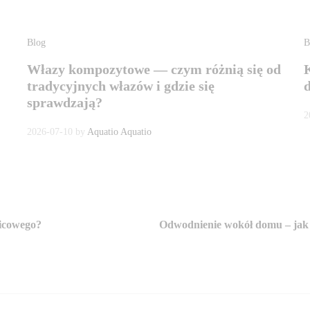
Blog
B
Włazy kompozytowe — czym różnią się od
tradycyjnych włazów i gdzie się
sprawdzają?
2
2026-07-10
by
Aquatio Aquatio
nicowego?
Odwodnienie wokół domu – jak