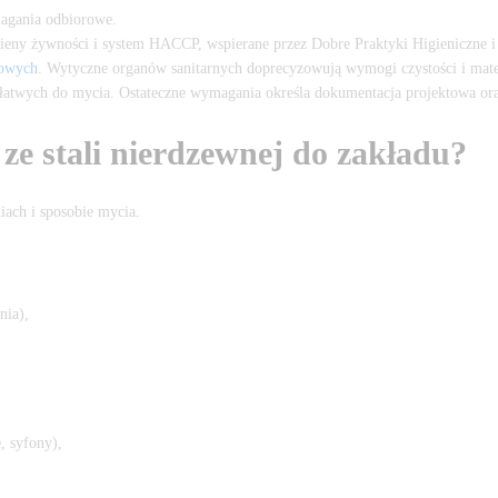
magania odbiorowe.
eny żywności i system HACCP, wspierane przez Dobre Praktyki Higieniczne i 
iowych
. Wytyczne organów sanitarnych doprecyzowują wymogi czystości i mater
i łatwych do mycia. Ostateczne wymagania określa dokumentacja projektowa or
ze stali nierdzewnej do zakładu?
iach i sposobie mycia.
nia),
, syfony),