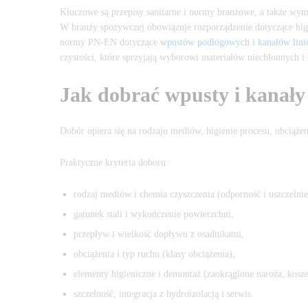
Kluczowe są przepisy sanitarne i normy branżowe, a także wy
W branży spożywczej obowiązuje rozporządzenie dotyczące higi
normy PN-EN dotyczące
wpustów podłogowych
i
kanałów lin
czystości, które sprzyjają wyborowi materiałów niechłonnych 
Jak dobrać wpusty i kanały 
Dobór opiera się na rodzaju mediów, higienie procesu, obciążen
Praktyczne kryteria doboru:
rodzaj mediów i chemia czyszczenia (odporność i uszczelnie
gatunek stali i wykończenie powierzchni,
przepływ i wielkość dopływu z osadnikami,
obciążenia i typ ruchu (klasy obciążenia),
elementy higieniczne i demontaż (zaokrąglone naroża, kosze
szczelność, integracja z hydroizolacją i serwis.