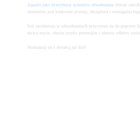
Aquatio jako dystrybutor systemów odwadniania
oferuje szero
elementów pod konkretne procesy, obciążenia i wymagania higie
Stal nierdzewna w odwodnieniach przyczynia się do poprawy hi
skraca mycie, obniża ryzyko przestojów i ułatwia odbiory sanita
Skontaktuj się z doradcą już dziś!