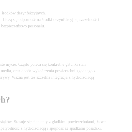
e środków dezynfekcyjnych.
. Liczą się odporność na środki dezynfekcyjne, szczelność i
 bezpieczeństwo personelu.
e mycie. Często poleca się konkretne gatunki stali
e media, oraz dobór wykończenia powierzchni zgodnego z
ywy. Ważna jest też szczelna integracja z hydroizolacją
ch?
ąków. Stosuje się elementy z gładkimi powierzchniami, łatwe
atybilność z hydroizolacją i spójność ze spadkami posadzki,