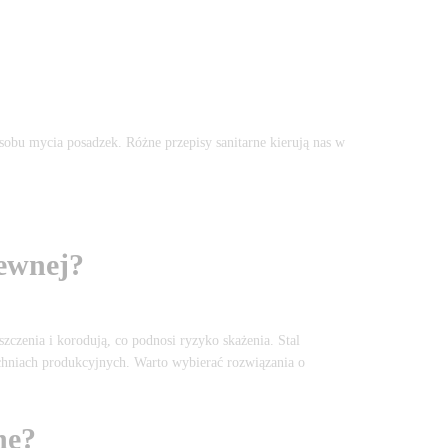
osobu mycia posadzek. Różne przepisy sanitarne kierują nas w
zewnej?
czenia i korodują, co podnosi ryzyko skażenia. Stal
uchniach produkcyjnych. Warto wybierać rozwiązania o
ne?