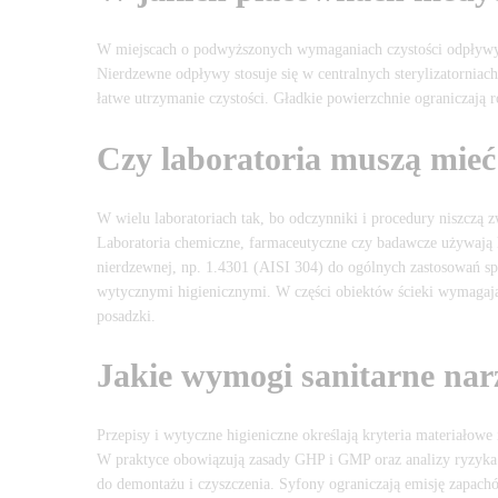
W miejscach o podwyższonych wymaganiach czystości odpływy m
Nierdzewne odpływy stosuje się w centralnych sterylizatorniach
łatwe utrzymanie czystości. Gładkie powierzchnie ograniczają
Czy laboratoria muszą mieć
W wielu laboratoriach tak, bo odczynniki i procedury niszczą z
Laboratoria chemiczne, farmaceutyczne czy badawcze używają kw
nierdzewnej, np. 1.4301 (AISI 304) do ogólnych zastosowań s
wytycznymi higienicznymi. W części obiektów ścieki wymagają n
posadzki.
Jakie wymogi sanitarne na
Przepisy i wytyczne higieniczne określają kryteria materiałowe
W praktyce obowiązują zasady GHP i GMP oraz analizy ryzyka 
do demontażu i czyszczenia. Syfony ograniczają emisję zapach