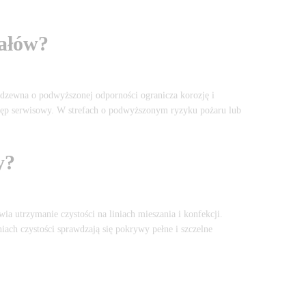
nałów?
rdzewna o podwyższonej odporności ogranicza korozję i
tęp serwisowy. W strefach o podwyższonym ryzyku pożaru lub
y?
a utrzymanie czystości na liniach mieszania i konfekcji.
ch czystości sprawdzają się pokrywy pełne i szczelne