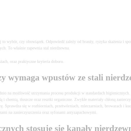
nej to wybór, czy obowiązek. Odpowiedź zależy od branży, ryzyka skażenia i sp
łych. To właśnie zapewnia stal nierdzewna.
tach, oraz praktyczne kryteria doboru.
zy wymaga wpustów ze stali nierd
io na możliwość utrzymania procesu produkcji w standardach higienicznych.
chemią, tłuszcze oraz resztki organiczne. Zwykłe materiały chłoną zanieczysz
urę. Sprawdza się w rozbiorniach, przetwórniach, mleczarniach, browarach i k
oszami na zanieczyszczenia oraz syfonami antyzapachowymi.
nych stosuje się kanały nierdzew