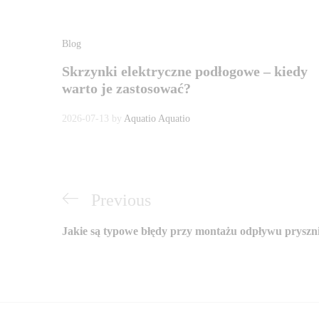
Blog
Skrzynki elektryczne podłogowe – kiedy
warto je zastosować?
2026-07-13
by
Aquatio Aquatio
Nawigacja
Previous
Previous
wpisu
Post
Jakie są typowe błędy przy montażu odpływu prysz