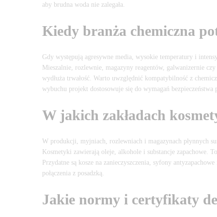
aby brudna woda nie zalegała.
Kiedy branża chemiczna po
Gdy występują agresywne media, wysokie temperatury i intens
Mieszalnie, rozlewnie, magazyny reagentów, galwanizernie czy
wydłuża trwałość. Warto uwzględnić kompatybilność z chemicz
wybuchu projekt dostosowuje się do wymagań bezpieczeństwa
W jakich zakładach kosmety
W produkcji, myjniach, rozlewniach i magazynach płynnych s
Kosmetyki zawierają oleje, alkohole i substancje zapachowe. T
Przydatne są kosze na zanieczyszczenia, syfony antyzapachowe
połączenia z posadzką.
Jakie normy i certyfikaty d