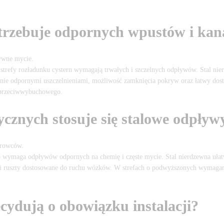
trzebuje odpornych wpustów i ka
ywne mycie.
 strefy rozładunku cystern wymagają trwałych i szczelnych odpływów. Stal nie
nie odpornymi uszczelnieniami, możliwość zamknięcia pokryw oraz łatwy dos
 przeciwwybuchowego.
cznych stosuje się stalowe odpływ
urowców.
o wymaga odpływów odpornych na chemię i częste mycie. Stal nierdzewna ułatwi
 i ruszty dostosowane do ruchu wózków. W strefach o podwyższonych wymagania
ecydują o obowiązku instalacji?