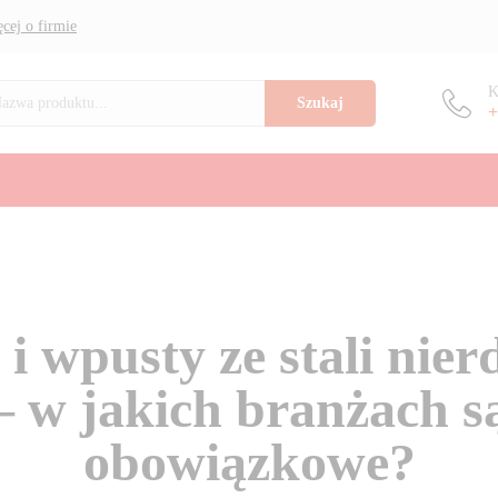
cej o firmie
K
Szukaj
+
i wpusty ze stali nie
– w jakich branżach s
obowiązkowe?