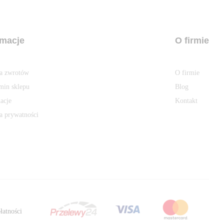
rmacje
O firmie
ka zwrotów
O firmie
min sklepu
Blog
acje
Kontakt
a prywatności
łatności