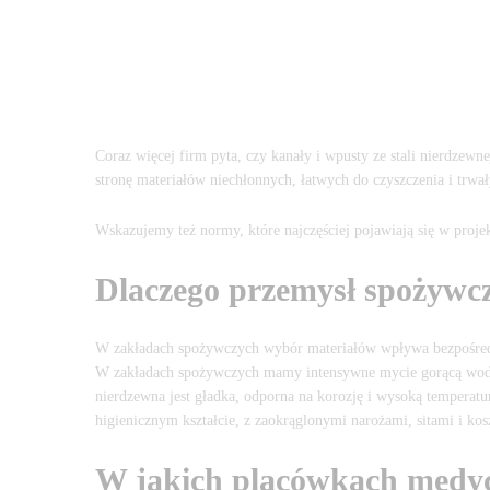
Coraz więcej firm pyta, czy kanały i wpusty ze stali nierdzew
stronę materiałów niechłonnych, łatwych do czyszczenia i trwa
Wskazujemy też normy, które najczęściej pojawiają się w projek
Dlaczego przemysł spożywc
W zakładach spożywczych wybór materiałów wpływa bezpośredn
W zakładach spożywczych mamy intensywne mycie gorącą wodą i 
nierdzewna jest gładka, odporna na korozję i wysoką temperat
higienicznym kształcie, z zaokrąglonymi narożami, sitami i k
W jakich placówkach medycz