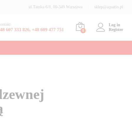
ul.Tamka 6/8, 00-349 Warszawa
sklep@aquatio.pl
ontakt
Log in
48 607 333 826, +48 609 477 751
Register
0
rdzewnej
ą