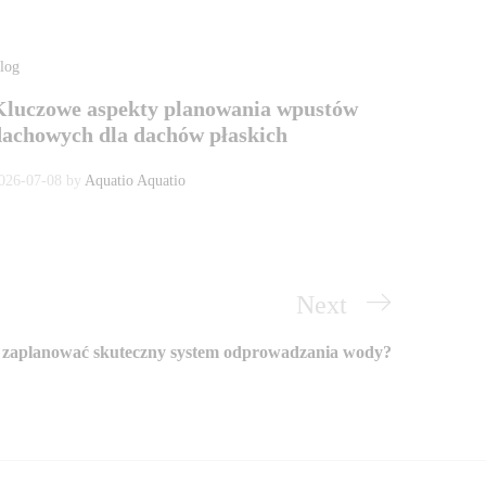
log
Kluczowe aspekty planowania wpustów
dachowych dla dachów płaskich
026-07-08
by
Aquatio Aquatio
Next
Next
Post
 zaplanować skuteczny system odprowadzania wody?