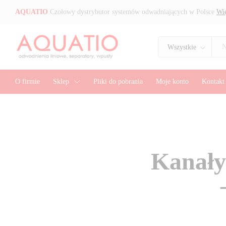
AQUATIO
Czołowy dystrybutor systemów odwadniających w Polsce
Wię
Wszystkie
O firmie
Sklep
Pliki do pobrania
Moje konto
Kontakt
Kanały 