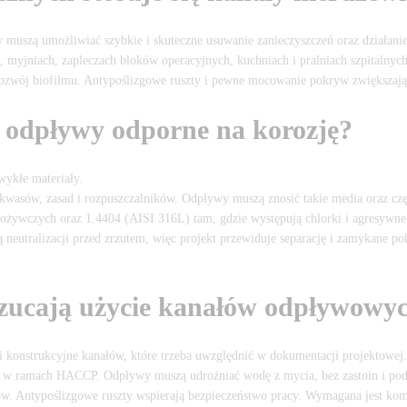
uszą umożliwiać szybkie i skuteczne usuwanie zanieczyszczeń oraz działani
, myjniach, zapleczach bloków operacyjnych, kuchniach i pralniach szpitalnych
 rozwój biofilmu. Antypoślizgowe ruszty i pewne mocowanie pokryw zwiększają
 odpływy odporne na korozję?
wykłe materiały.
asów, zasad i rozpuszczalników. Odpływy muszą znosić takie media oraz częst
pożywczych oraz 1.4404 (AISI 316L) tam, gdzie występują chlorki i agresywn
eutralizacji przed zrzutem, więc projekt przewiduje separację i zamykane pokr
rzucają użycie kanałów odpływowy
 i konstrukcyjne kanałów, które trzeba uwzględnić w dokumentacji projektowej.
w ramach HACCP. Odpływy muszą udrożniać wodę z mycia, bez zastoin i podsi
ów. Antypoślizgowe ruszty wspierają bezpieczeństwo pracy. Wymagana jest komp